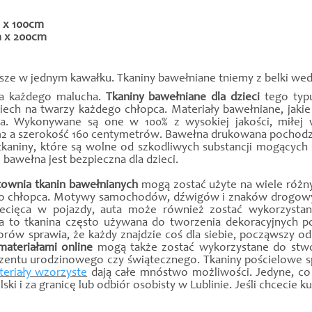
m x 100cm
m x 200cm
ze w jednym kawałku. Tkaniny bawełniane tniemy z belki wedł
dla każdego malucha.
Tkaniny bawełniane dla dzieci
tego typu
h na twarzy każdego chłopca. Materiały bawełniane, jakie o
. Wykonywane są one w 100% z wysokiej jakości, miłej 
/m2 a szerokość 160 centymetrów. Bawełna drukowana pochodzą
tkaniny, które są wolne od szkodliwych substancji mogących
awełna jest bezpieczna dla dzieci.
rtownia tkanin bawełnianych
mogą zostać użyte na wiele różny
o chłopca. Motywy samochodów, dźwigów i znaków drogowych,
iecięca w pojazdy, auta może również zostać wykorzystan
a to tkanina często używana do tworzenia dekoracyjnych p
ów sprawia, że każdy znajdzie coś dla siebie, począwszy o
materiałami online
mogą także zostać wykorzystane do stwo
rezentu urodzinowego czy świątecznego. Tkaniny pościelowe
eriały wzorzyste
dają całe mnóstwo możliwości. Jedyne, co 
ski i za granicę lub odbiór osobisty w Lublinie. Jeśli chcecie kup