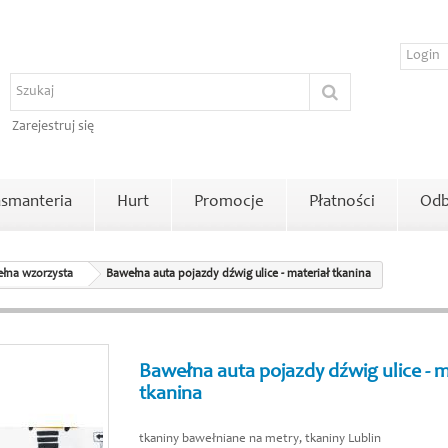
Zarejestruj się
smanteria
Hurt
Promocje
Płatności
Odb
łna wzorzysta
Bawełna auta pojazdy dźwig ulice - materiał tkanina
Bawełna auta pojazdy dźwig ulice - m
tkanina
tkaniny bawełniane na metry, tkaniny Lublin