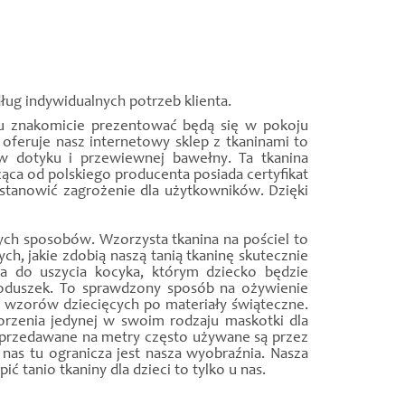
ug indywidualnych potrzeb klienta.
 znakomicie prezentować będą się w pokoju
feruje nasz internetowy sklep z tkaninami to
w dotyku i przewiewnej bawełny. Ta tkanina
ca od polskiego producenta posiada certyfikat
 stanowić zagrożenie dla użytkowników. Dzięki
ch sposobów. Wzorzysta tkanina na pościel to
 jakie zdobią naszą tanią tkaninę skutecznie
a do uszycia kocyka, którym dziecko będzie
oduszek. To sprawdzony sposób na ożywienie
d wzorów dziecięcych po materiały świąteczne.
rzenia jedynej w swoim rodzaju maskotki dla
 sprzedawane na metry często używane są przez
nas tu ogranicza jest nasza wyobraźnia. Nasza
ić tanio tkaniny dla dzieci to tylko u nas.