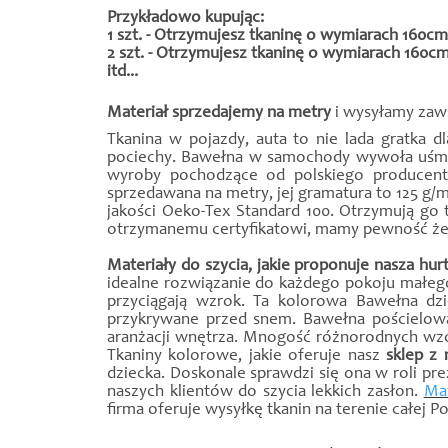
Przykładowo kupując:
1 szt. - Otrzymujesz tkaninę o wymiarach 160c
2 szt. - Otrzymujesz tkaninę o wymiarach 160c
itd...
Materiał sprzedajemy na metry
i wysyłamy zaws
Tkanina w pojazdy, auta to nie lada gratka 
pociechy. Bawełna w samochody wywoła uśmiec
wyroby pochodzące od polskiego producenta
sprzedawana na metry, jej gramatura to 125 g
jakości Oeko-Tex Standard 100. Otrzymują go 
otrzymanemu certyfikatowi, mamy pewność że b
Materiały do szycia, jakie proponuje nasza hu
idealne rozwiązanie do każdego pokoju małeg
przyciągają wzrok. Ta kolorowa Bawełna dz
przykrywane przed snem. Bawełna pościelow
aranżacji wnętrza. Mnogość różnorodnych wzor
Tkaniny kolorowe, jakie oferuje nasz
sklep z 
dziecka. Doskonale sprawdzi się ona w roli p
naszych klientów do szycia lekkich zasłon.
Mat
firma oferuje wysyłkę tkanin na terenie całej Pol