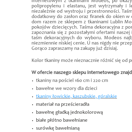
internetowym z tkaninami Modeos, po okazyjn
polipropylenu i elastanu, jest wytrzymały i
niezależnie od wystroju i przestronności. Ta
dodatkowy do zasłon oraz firanek do okien w c
dom razem ze sklepem z tkaninami Lublin Mode
pokojów dziecięcych. Taśma dekoracyjna z p
zapoznania się z pozostałymi ofertami nasze
taśm dekoracyjnych do wyboru. Modeos najba
niezmiennie niskiej cenie. U nas nigdy nie prz
Gorąco zapraszamy na zakupy już dzisiaj.
Kolor tkaniny może nieznacznie różnić się od 
W ofercie naszego sklepu internetowego znajdz
tkaniny na pościel 160 cm i 220 cm
bawełne we wzory dla dzieci
tkaniny łowickie, kaszubskie, góralskie
materiał na prześcieradła
bawełnę gładką jednokolorową
białe płótno bawełniane
surówkę bawełnianą