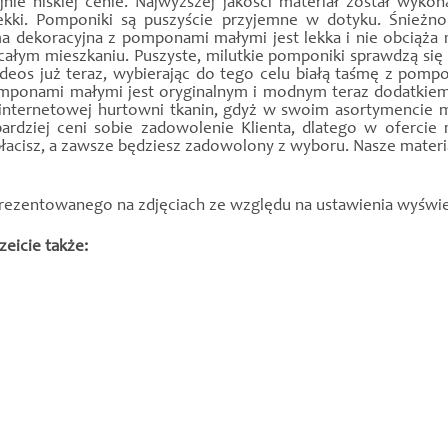
ie niskiej cenie. Najwyższej jakości materiał został wyk
 lekki. Pomponiki są puszyście przyjemne w dotyku. Śnieżno
śma dekoracyjna z pomponami małymi jest lekka i nie obciąża 
ałym mieszkaniu. Puszyste, milutkie pomponiki sprawdzą się d
os już teraz, wybierając do tego celu białą taśmę z pomponi
omponami małymi jest oryginalnym i modnym teraz dodatkiem
j internetowej hurtowni tkanin, gdyż w swoim asortymencie 
rdziej ceni sobie zadowolenie Klienta, dlatego w ofercie 
epłacisz, a zawsze będziesz zadowolony z wyboru. Nasze materi
prezentowanego na zdjęciach ze względu na ustawienia wyświe
eicie także: