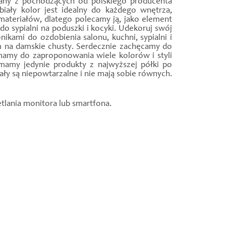
onany z pochodzących od polskiego producenta
biały kolor jest idealny do każdego wnętrza,
materiałów, dlatego polecamy ją, jako element
o sypialni na poduszki i kocyki. Udekoruj swój
kami do ozdobienia salonu, kuchni, sypialni i
 na damskie chusty. Serdecznie zachęcamy do
mamy do zaproponowania wiele kolorów i styli
mamy jedynie produkty z najwyższej półki po
ały są niepowtarzalne i nie mają sobie równych.
tlania monitora lub smartfona.