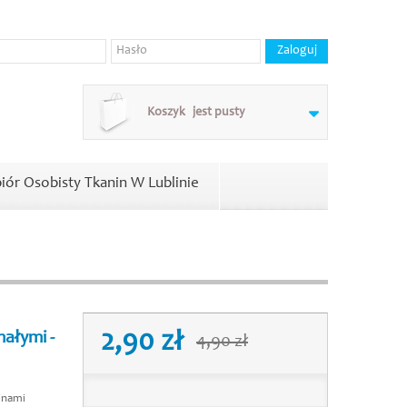
Koszyk
jest pusty
iór Osobisty Tkanin W Lublinie
2,90 zł
ałymi -
4,90 zł
inami