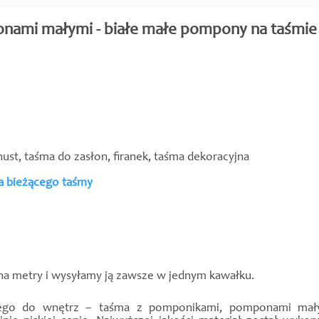
nami małymi - białe małe pompony na taśmie
st, taśma do zasłon, firanek, taśma dekoracyjna
ra bieżącego taśmy
a metry i wysyłamy ją zawsze w jednym kawałku.
jnego do wnętrz – taśma z pomponikami, pomponami małym