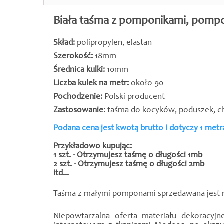
Biała taśma z pomponikami, pompo
Skład:
polipropylen, elastan
Szerokość:
18mm
Średnica kulki:
10mm
Liczba kulek na metr:
około 90
Pochodzenie:
Polski producent
Zastosowanie:
taśma do kocyków, poduszek, chu
Podana cena jest kwotą brutto i dotyczy 1 met
Przykładowo kupując:
1 szt. - Otrzymujesz taśmę o długości 1mb
2 szt. - Otrzymujesz taśmę o długości 2mb
itd...
Taśma z małymi pomponami sprzedawana jest n
Niepowtarzalna oferta materiału dekoracy