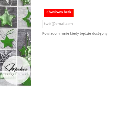
Chwilowo brak
Powiadom mnie kiedy będzie dostępny