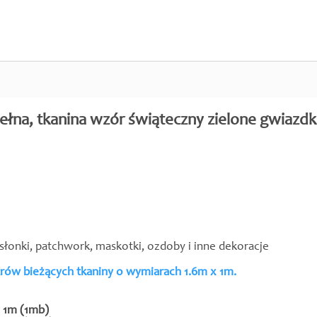
ełna, tkanina wzór świąteczny zielone gwiazdk
asłonki, patchwork, maskotki, ozdoby i inne dekoracje
trów bieżących tkaniny o wymiarach 1.6m x 1m.
x 1m (1mb)