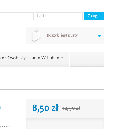
Koszyk
jest pusty
iór Osobisty Tkanin W Lublinie
8,50 zł
 -
12,90 zł
iąteczne