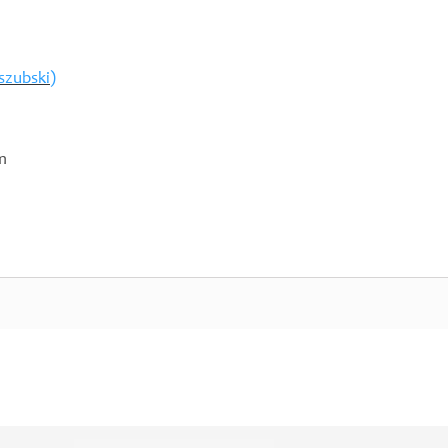
szubski)
m