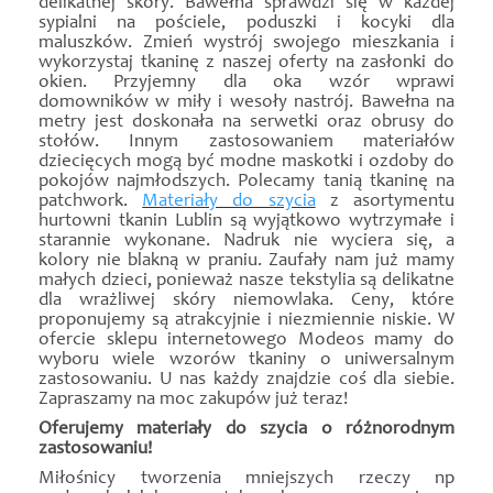
delikatnej skóry. Bawełna sprawdzi się w każdej
sypialni na pościele, poduszki i kocyki dla
maluszków. Zmień wystrój swojego mieszkania i
wykorzystaj tkaninę z naszej oferty na zasłonki do
okien. Przyjemny dla oka wzór wprawi
domowników w miły i wesoły nastrój. Bawełna na
metry jest doskonała na serwetki oraz obrusy do
stołów. Innym zastosowaniem materiałów
dziecięcych mogą być modne maskotki i ozdoby do
pokojów najmłodszych. Polecamy tanią tkaninę na
patchwork.
Materiały do szycia
z asortymentu
hurtowni tkanin Lublin są wyjątkowo wytrzymałe i
starannie wykonane. Nadruk nie wyciera się, a
kolory nie blakną w praniu. Zaufały nam już mamy
małych dzieci, ponieważ nasze tekstylia są delikatne
dla wrażliwej skóry niemowlaka. Ceny, które
proponujemy są atrakcyjnie i niezmiennie niskie. W
ofercie sklepu internetowego Modeos mamy do
wyboru wiele wzorów tkaniny o uniwersalnym
zastosowaniu. U nas każdy znajdzie coś dla siebie.
Zapraszamy na moc zakupów już teraz!
Oferujemy materiały do szycia o różnorodnym
zastosowaniu!
Miłośnicy tworzenia mniejszych rzeczy np