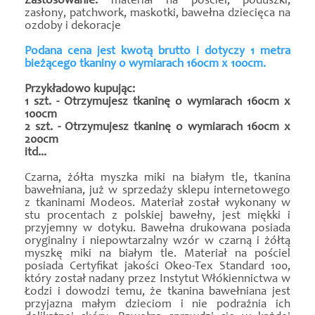
Zastosowanie:
materiał na pościel, poduszki,
zasłony, patchwork, maskotki, bawełna dziecięca na
ozdoby i dekoracje
Podana cena jest kwotą brutto i dotyczy 1 metra
bieżącego tkaniny o wymiarach 160cm x 100cm.
Przykładowo kupując:
1 szt. - Otrzymujesz tkaninę o wymiarach 160cm x
100cm
2 szt. - Otrzymujesz tkaninę o wymiarach 160cm x
200cm
itd...
Czarna, żółta myszka miki na białym tle, tkanina
bawełniana, już w sprzedaży sklepu internetowego
z tkaninami Modeos. Materiał został wykonany w
stu procentach z polskiej bawełny, jest miękki i
przyjemny w dotyku. Bawełna drukowana posiada
oryginalny i niepowtarzalny wzór w czarną i żółtą
myszkę miki na białym tle. Materiał na pościel
posiada Certyfikat jakości Okeo-Tex Standard 100,
który został nadany przez Instytut Włókiennictwa w
Łodzi i dowodzi temu, że tkanina bawełniana jest
przyjazna małym dzieciom i nie podrażnia ich