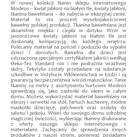
W nowej kolekcji tkanin sklepu internetowego
Modeos – kwiat jabłoni na białym tle, kwiaty jabłoni,
tkanina bawełniana – do nabycia w okazyjnej cenie.
Materiał to sto procent wysokojakościowej
bawełny polskiej produkcji. Tkanina bawełniana jest
aksamitnie miękka i ciepła w dotyku. Wzór w
jasnoróżowe kwiaty jabłoni na białym tle jest
doskonałą kompozycją do każdego wnętrza.
Polecamy materiał na pościel i poduszki do sypialni
dzieci i dorosłych. Bawełna dla dzieci jest
odznaczona specjalnym certyfikatem jakości według
Oeko-Tex Standard 100 i nie podrażnia wrażliwej
skóry. Tekstylia zostały przebadane na substancje
szkodliwe w Instytucie Włókiennictwa w Łodzi i są
gwarancją bezpieczeństwa wśród maluszków. Tanie
tkaniny na metry z asortymentu hurtowni Modeos
sprawdzają się, jako zasłonki do okien w całym
domu. Możesz wykorzystać materiał bawełniany na
obrusy i serwetki na stół, fartuch kuchenny, modne
maskotki dziecięce, patchwork oraz ozdoby do
salonu i pokoju. Wnieś do swojego domu odrobinę
magicznej świeżości, wybierając tkaniny drukowane
z oferty naszego sklepu internetowego z
materiałami. Zachęcamy do sprawdzenia innych
produktów z naszej strony, ponieważ posiadamy