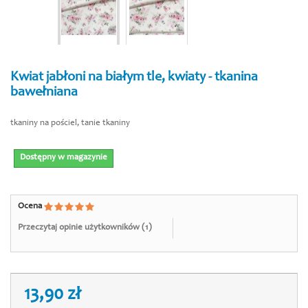
Kwiat jabłoni na białym tle, kwiaty - tkanina
bawełniana
tkaniny na pościel, tanie tkaniny
Dostępny w magazynie
Dostępny w magazynie
Ocena
Przeczytaj opinie użytkowników (
1
)
13,90 zł